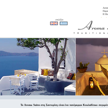
Arom
Παρα
Η Ho
επιλέξτε
Το Aroma Suites στη Σαντορίνη είναι ένα πανέμορφο Κυκλαδίτικο συγκρό