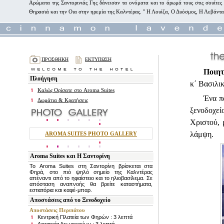
Αρώματα της Σαντορινιάς Γης δάνεισαν τα ονόματα και το άρωμά τους στις σουίτες
Θηρασιά και την Οια στην ηρεμία της Καλντέρας. " Η Λουίζα, Ο Δυόσμος, Η Λεβάντα,
ΠΡΟΣΘΗΚΗ
ΕΚΤΥΠΩΣΗ
Ποιητ
Πλοήγηση
κ΄ Βασιλι
Καλώς Ορίσατε στο Aroma Suites
Ένα π
Δωμάτια & Κρατήσεις
ξενοδοχε
Χριστού, 
λάμψη.
AROMA SUITES PHOTO GALLERY
Aroma Suites και Η Σαντορίνη
Το Aroma Suites στη Σαντορίνη βρίσκεται στα
Φηρά, στο πιό ψηλό σημείο της Καλντέρας
απέναντι από το ηφαίστειο και το ηλιοβασίλεμα. Σε
απόσταση αναπνοής θα βρείτε καταστήματα,
εστιατόρια και καφέ-μπαρ.
Αποστάσεις από το Ξενοδοχείο
Αποστάσεις Περιπάτου
Κεντρική Πλατεία των Φηρών : 3 λεπτά