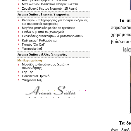
Αφετηρία Λεωφορείων : 3 λεπτά
Μπελλώνιο Πολιτιστικό Κέντρο:3 λεπτά
Συνεδριακό Κέντρο Νομικού : 15 λεπτά
Aroma Suites : Γενικές Υπηρεσίες
Το συ
Ρεσεψιόν - πληροφορίες για το νησί, εκδρομές
και τουριστικές υπηρεσίες
παραδοσι
Μεγάλο μπαλκόνι με θέα το ηφαίστειο
Πισίνα 50μ από το ξενοδοχείο
χρησιμοπο
Ενοικιάσεις αυτοκινήτων & μοτοποδηλάτων
Καθημερινή Καθαριότητα
βρίσκεται 
Γιατρός 'On Call'
Υπηρεσία Φαξ
Aroma Suites : Αλλές Υπηρεσίες
Με έξτρα χρέωση
Μασάζ στο δωμάτιο σας (κατόπιν
συνεννόησης)
Lap Top
Continental Πρωινό
Υπηρεσία Ταξί
Τα δι
έχει δικ