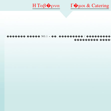
Η Ταβ�ρνα
Γ�μοι & Catering
������� ����� NO.1 ~ ��. ��������� / ���������
��������� ����