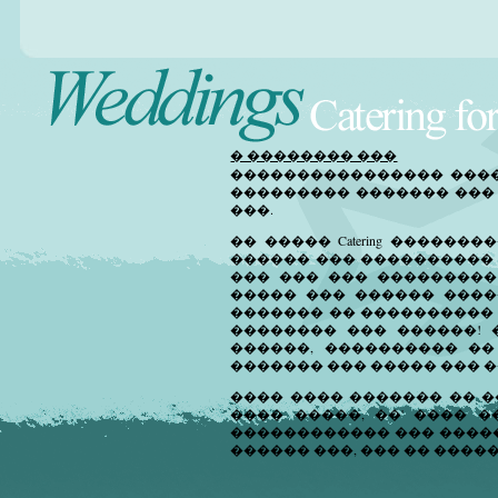
� �������� ���
���������������� ����
��������� ������� ���
���.
�� ����� Catering �����
������ ��� ���������� 
��� ��� ��� ���������
����� ��� ������ ����
������� �� ���������� 
�������� ��� ������! 
������, ���������� ��
������� ��� ����� ��� 
���� ���� ������� �� �
���� �����, ��' ���� 
������������ ��� �����
������ ���, ��� �� ����