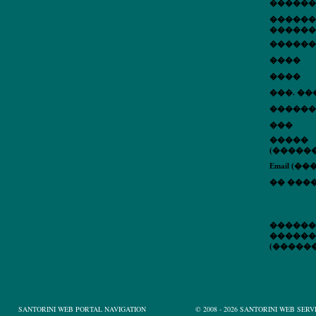
������
������
������
������
����
����
���. �
������
���
�����
(�����
Email (
�� ���
������
������
(�����
SANTORINI WEB PORTAL NAVIGATION
© 2008
- 2026 SANTORINI WEB SERV