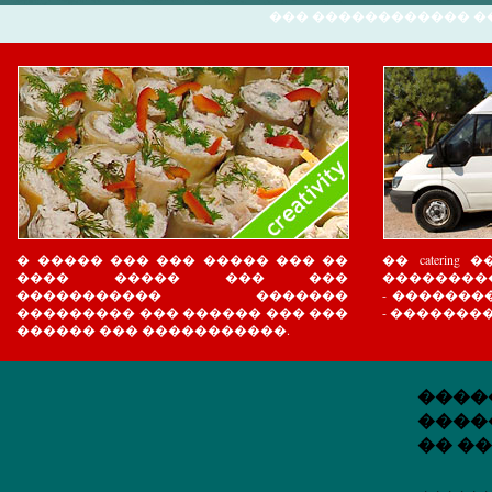
��� ������������ �
� ����� ��� ��� ����� ��� ��
�� caterin
���� ����� ��� ���
���������
����������� �������
- ������
��������� ��� ������ ��� ���
- ��������
������ ��� �����������.
����
����
�� �